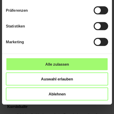
Welche physischen und psychischen Gefährdungen
müssen beachtet werden?
Präferenzen
Regulärer Preis:
40,97 €
Zum Kurs
Statistiken
Baukreissägen
Marketing
Kursinhalte
Was muss im Umgang mit Baukreissägen beachtet
werden?
Welche PSA ist erforderlich?
Alle zulassen
Wie schütze ich mich selbst und andere Personen?
Regulärer Preis:
16,60 €
Auswahl erlauben
Zum Kurs
Ablehnen
Betonbohren
Kursinhalte