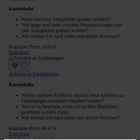
Kursinhalte
Wann darf eine Anlegeleiter genutzt werden?
Wie lange und unter welchen Voraussetzungen darf
eine Anlegeleiter genutzt werden?
Wie schütze ich mich selbst und andere Personen?
Regulärer Preis:
16,60 €
Zum Kurs
Arbeiten an Freileitungen
Kursinhalte
Welche äußeren Einflüsse müssen beim Arbeiten an
Freileitungen besonders beachtet werden?
Was ist zu beachten, wenn mit großen Maschinen
gearbeitet werden muss?
Wie schütze ich mich selbst und andere Personen?
Regulärer Preis:
40,97 €
Zum Kurs