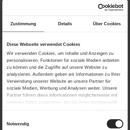
Arbeiten an Funkanlagen
Zustimmung
Details
Über Cookies
Kursinhalte
Welche Gefährdungen bergen Arbeiten an
Funkanlagen?
Diese Webseite verwendet Cookies
Welche Schutzmaßnahmen sind bei Arbeiten an
Funkanlagen zu treffen?
Wir verwenden Cookies, um Inhalte und Anzeigen zu
Welche Besonderheiten sind bei Rettungsmaßnahmen
personalisieren, Funktionen für soziale Medien anbieten
zu beachten?
zu können und die Zugriffe auf unsere Website zu
Regulärer Preis:
40,97 €
analysieren. Außerdem geben wir Informationen zu Ihrer
Zum Kurs
Verwendung unserer Website an unsere Partner für
soziale Medien, Werbung und Analysen weiter. Unsere
Partner führen diese Informationen möglicherweise mit
Arbeiten in engen Räumen
weiteren Daten zusammen, die Sie ihnen bereitgestellt
Kursinhalte
haben oder die sie im Rahmen Ihrer Nutzung der Dienste
Was sind enge Räume?
gesammelt haben.
Einwilligungsauswahl
Welche Schutzmaßnahmen sind beim Arbeiten in engen
Notwendig
Räumen zu beachten?