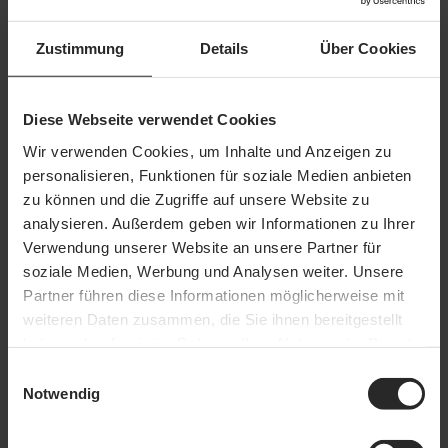
Was sind kontaminierte Bereiche?
Welche Schutzmaßnahmen sind beim Arbeiten in
kontaminierten Bereichen zu treffen?
Zustimmung
Details
Über Cookies
Welche PSA ist notwendig?
Regulärer Preis:
40,97 €
Zum Kurs
Diese Webseite verwendet Cookies
Wir verwenden Cookies, um Inhalte und Anzeigen zu
personalisieren, Funktionen für soziale Medien anbieten
Ausschachtungen neben Gebäuden
zu können und die Zugriffe auf unsere Website zu
Kursinhalte
analysieren. Außerdem geben wir Informationen zu Ihrer
Verwendung unserer Website an unsere Partner für
Was muss in der Planung und Vorbereitung bei
Ausschachtungen neben Gebäuden beachtet werden?
soziale Medien, Werbung und Analysen weiter. Unsere
Welche Schutzmaßnahmen sind bei Ausschachtungen
Partner führen diese Informationen möglicherweise mit
neben Gebäuden zu treffen und einzuhalten?
weiteren Daten zusammen, die Sie ihnen bereitgestellt
Regulärer Preis:
16,60 €
haben oder die sie im Rahmen Ihrer Nutzung der Dienste
Zum Kurs
gesammelt haben.
Einwilligungsauswahl
Notwendig
Baukreissägen