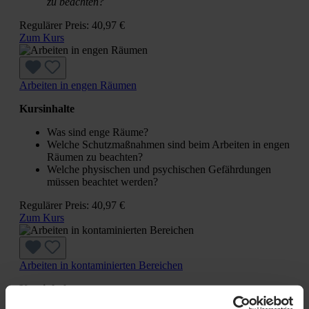
zu beachten?
Regulärer Preis:
40,97 €
Zum Kurs
Arbeiten in engen Räumen
Kursinhalte
Was sind enge Räume?
Welche Schutzmaßnahmen sind beim Arbeiten in engen
Räumen zu beachten?
Welche physischen und psychischen Gefährdungen
müssen beachtet werden?
Regulärer Preis:
40,97 €
Zum Kurs
Arbeiten in kontaminierten Bereichen
Kursinhalte