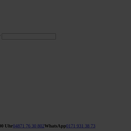
*
:00 Uhr
04871 76 30 802
WhatsApp
0171 931 38 73