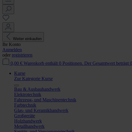
Weiter einkaufen
Ihr Konto
Anmelden
oder
registrieren
0,00 €
Warenkorb enthält 0 Positionen. Der Gesamtwert beträgt 0
Kurse
Zur Kategorie Kurse
Bau & Ausbauhandwerk
Elektrotechnik
Fahrzeug- und Maschinentechnik
Farbtechnik
Glas- und Keramikhandwerk
Großgeräte
Holzhandwerk
Metallhandwerk
Sanitär- und Versorgungstechnik