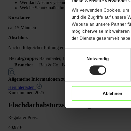
Diese Webseite verwendet 
Wer darf Absturzsysteme von Flachdachabsturzsicherungen
Welche Schutzmaßnahmen sind zu beachten?
Wir verwenden Cookies, um I
und die Zugriffe auf unsere 
Kursdauer
Website an unsere Partner fü
ca. 15 Minuten.
möglicherweise mit weiteren
Abschluss
der Dienste gesammelt habe
Nach erfolgreicher Prüfung erhalten Sie ein Zertifikat.
Einwilligungsauswahl
Berufsgruppe:
Bauarbeiter, Dachdecker, Zimmermann
Notwendig
Branche:
Bau & Co., Bau- und Ausbauhandwerk, Handwe
Allgemeine Informationen zu Jahresunterweisungen
Herunterladen
Kursnummer:
2025
Ablehnen
Flachdachabsturzsicherung
Regulärer Preis:
40,97 €