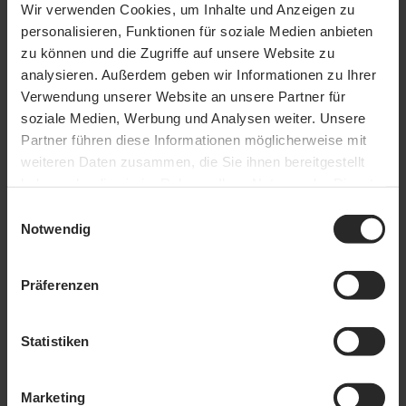
Wir verwenden Cookies, um Inhalte und Anzeigen zu
Weiter einkaufen
personalisieren, Funktionen für soziale Medien anbieten
Kursinhalte
zu können und die Zugriffe auf unsere Website zu
Was sind enge Räume?
analysieren. Außerdem geben wir Informationen zu Ihrer
Welche Schutzmaßnahmen sind beim Arbeiten in engen
Verwendung unserer Website an unsere Partner für
Räumen zu beachten?
soziale Medien, Werbung und Analysen weiter. Unsere
Welche physischen und psychischen Gefährdungen
müssen beachtet werden?
Partner führen diese Informationen möglicherweise mit
weiteren Daten zusammen, die Sie ihnen bereitgestellt
Kursdauer
haben oder die sie im Rahmen Ihrer Nutzung der Dienste
ca. 15 Minuten.
gesammelt haben.
Einwilligungsauswahl
Notwendig
Abschluss
Nach erfolgreicher Prüfung erhalten Sie ein Zertifikat.
Präferenzen
Bauarbeiter, Brunnenbauer, Elektriker,
Installateur, Maurer, Monteur, Techniker für
Berufsgruppe:
Windkraftanlagen, Tiefbaufacharbeiter,
Statistiken
Zimmermann
Bau & Co., Bau- und Ausbauhandwerk,
Branche:
Feuerwehr, Handwerk & Co., Specials &
Co.
Marketing