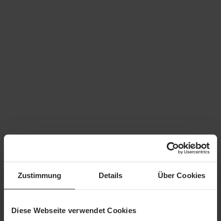
Zustimmung
Details
Über Cookies
Beschreibung
KursinhalteWas sind enge Räume?
Welche Schutzmaßnahmen sind beim Arbeiten in engen
Räumen zu beachten?Welche physischen und p…
Mehr
Diese Webseite verwendet Cookies