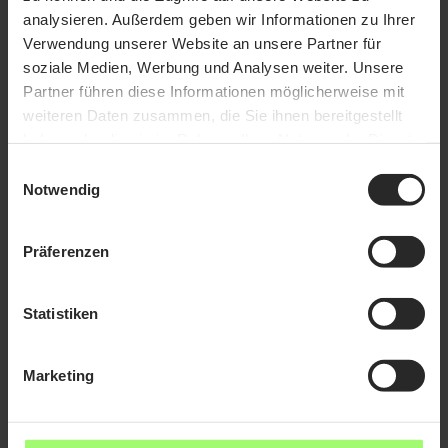
analysieren. Außerdem geben wir Informationen zu Ihrer
Kursinhalte
Verwendung unserer Website an unsere Partner für
Welche unterschiedlichen Betriebsmittel gibt es?
soziale Medien, Werbung und Analysen weiter. Unsere
Wie oft müssen die E-Anlagen überprüft werden?
Partner führen diese Informationen möglicherweise mit
Welche Gefährdungen im Umgang mit E-Anlagen gibt
weiteren Daten zusammen, die Sie ihnen bereitgestellt
es?
haben oder die sie im Rahmen Ihrer Nutzung der Dienste
Kursdauer
gesammelt haben.
Einwilligungsauswahl
ca. 15 Minuten.
Notwendig
Abschluss
Präferenzen
Nach erfolgreicher Prüfung erhalten Sie ein Zertifikat.
Berufsgruppe:
Elektriker
Branche:
Elektrotechnik
Statistiken
Allgemeine Informationen zu Jahresunterweisungen
Marketing
Herunterladen
Kursnummer:
1525