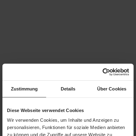
Zustimmung
Details
Über Cookies
Beschreibung
Kursinhalte Welche unterschiedlichen
Diese Webseite verwendet Cookies
Betriebsmittel gibt es?Wie oft müssen die E-Anlagen
überprüft werden?Welche Gefährdunge…
Mehr
Wir verwenden Cookies, um Inhalte und Anzeigen zu
personalisieren, Funktionen für soziale Medien anbieten
Weiter einkaufen
zu können und die Zugriffe auf unsere Website zu