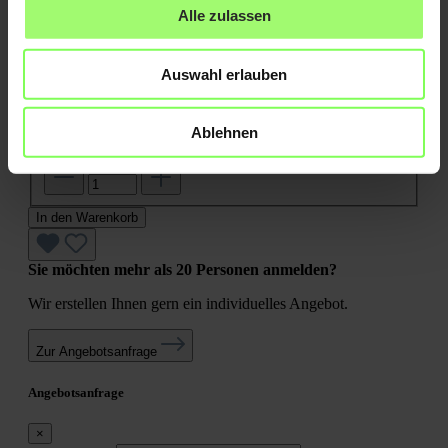
E-Anlagen Wiederholungsprüfung
Alle zulassen
Regulärer Preis:
Auswahl erlauben
16,60 €
Produkt Anzahl: Gib den gewünschten Wert ein oder
benutze die Schaltflächen um die Anzahl zu erhöhen
Ablehnen
oder zu reduzieren.
In den Warenkorb
Sie möchten mehr als 20 Personen anmelden?
Wir erstellen Ihnen gern ein individuelles Angebot.
Zur Angebotsanfrage
Angebotsanfrage
×