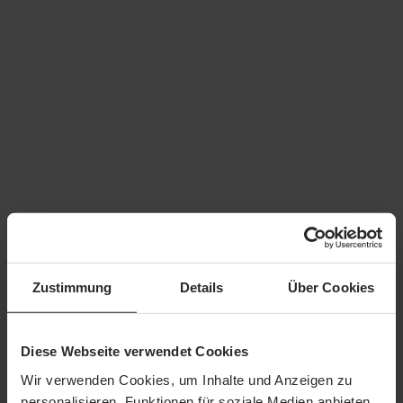
Zustimmung
Details
Über Cookies
Beschreibung
KursinhalteWelche Gefährdungen
gibt es?Wann wird welche PSAgA verwendet?Was ist
Diese Webseite verwendet Cookies
bei der Montage und bei der Lagerung von Hol…
Mehr
Wir verwenden Cookies, um Inhalte und Anzeigen zu
personalisieren, Funktionen für soziale Medien anbieten